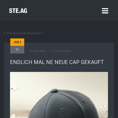
Previous Post
Next Post
JULI
11
in
AboutMe
0 comments
ENDLICH MAL NE NEUE CAP GEKAUFT