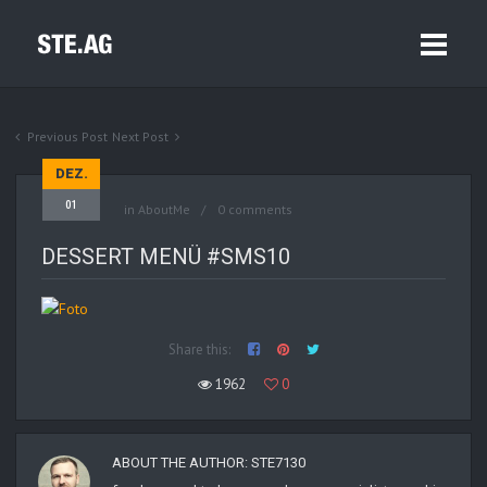
Previous Post
Next Post
DEZ.
01
in
AboutMe
0 comments
DESSERT MENÜ #SMS10
Share this:
1962
0
ABOUT THE AUTHOR:
STE7130