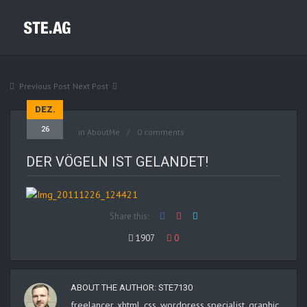
Previous Post
Next Post
DEZ.
26
in
AboutMe
0 comments
DER VÖGELN IST GELANDET!
Share this:
1907
0
ABOUT THE AUTHOR:
STE7130
freelancer, xhtml, css, wordpress specialist, graphic