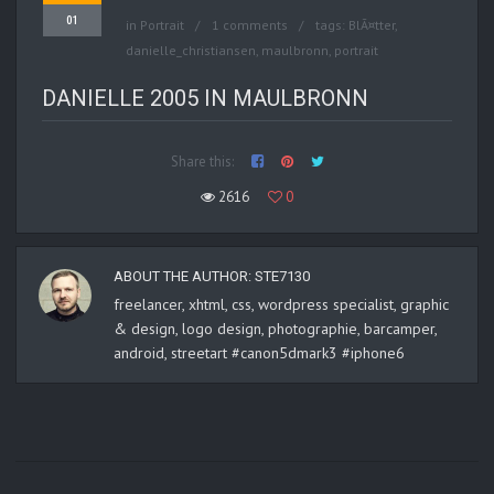
01
in
Portrait
1 comments
tags:
BlÃ¤tter
,
danielle_christiansen
,
maulbronn
,
portrait
DANIELLE 2005 IN MAULBRONN
Share this:
2616
0
ABOUT THE AUTHOR:
STE7130
freelancer, xhtml, css, wordpress specialist, graphic
& design, logo design, photographie, barcamper,
android, streetart #canon5dmark3 #iphone6