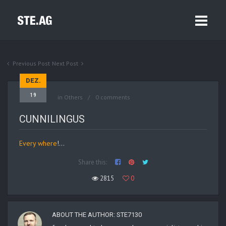
Previous Post
Next Post
DEZ.
19
in
Others
0 comments
CUNNILINGUS
Every where
!…
Share this:
2815
0
ABOUT THE AUTHOR:
STE7130