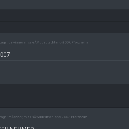
tags:
gewinner
,
miss-sÃ¼ddeutschland-2007
,
Pforzheim
2007
tags:
mÃ¤nner
,
miss-sÃ¼ddeutschland-2007
,
Pforzheim