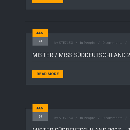
JAN.
20
by
STE7130
in
People
0 comments
MISTER / MISS SÜDDEUTSCHLAND 
READ MORE
JAN.
20
by
STE7130
in
People
0 comments