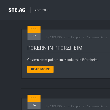
since 2001
FEB.
17
by
STE7130
in
People
0 comments
POKERN IN PFORZHEIM
Gestern beim pokern im Mandalay in Pforzheim
READ MORE
FEB.
04
by
STE7130
in
People
0 comments