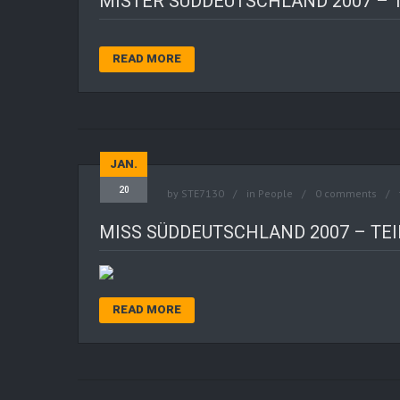
MISTER SÜDDEUTSCHLAND 2007 –
READ MORE
JAN.
20
by
STE7130
in
People
0 comments
MISS SÜDDEUTSCHLAND 2007 – T
READ MORE