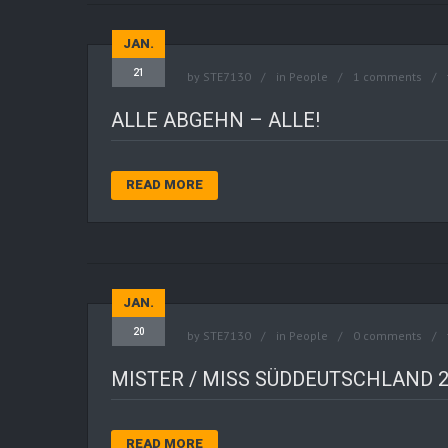
JAN.
21
by
STE7130
in
People
1 comments
ALLE ABGEHN – ALLE!
READ MORE
JAN.
20
by
STE7130
in
People
0 comments
MISTER / MISS SÜDDEUTSCHLAND 2
READ MORE