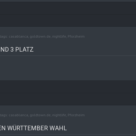
tags:
casablanca
,
goldtown.de
,
nightlife
,
Pforzheim
ND 3 PLATZ
tags:
casablanca
,
goldtown.de
,
nightlife
,
Pforzheim
DEN WÜRTTEMBER WAHL