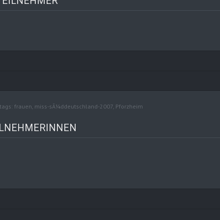
 TEILNEHMER
tags:
frauen
,
miss-sÃ¼ddeutschland-2007
,
Pforzheim
EILNEHMERINNEN