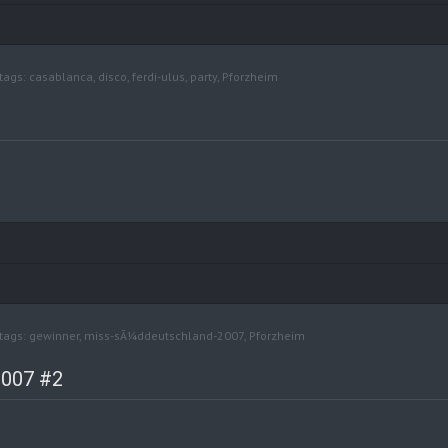
tags:
casablanca
,
disco
,
ferdi-ulus
,
party
,
Pforzheim
tags:
gewinner
,
miss-sÃ¼ddeutschland-2007
,
Pforzheim
007 #2