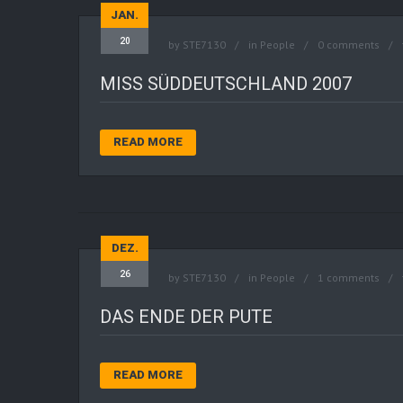
JAN.
20
by
STE7130
in
People
0 comments
MISS SÜDDEUTSCHLAND 2007
READ MORE
DEZ.
26
by
STE7130
in
People
1 comments
DAS ENDE DER PUTE
READ MORE