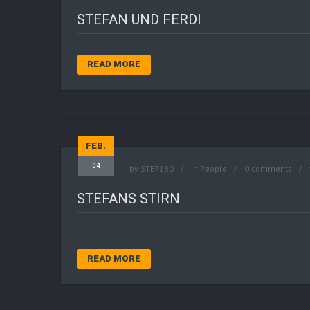
STEFAN UND FERDI
READ MORE
FEB.
04
by
STE7130
in
People
0 comments
STEFANS STIRN
READ MORE