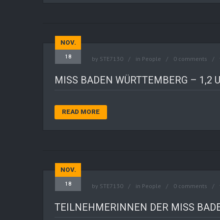
NOV.
18
by
STE7130
in
People
0 comments
MISS BADEN WÜRTTEMBERG – 1,2 U
READ MORE
NOV.
18
by
STE7130
in
People
0 comments
TEILNEHMERINNEN DER MISS BA