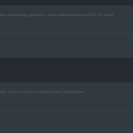
tags:
badeanzug
,
gewinnerin
,
miss-sÃ¼ddeutschland-2007
,
Pforzheim
tags:
essen
,
knochen
,
mühlacker
,
pute
,
weihnachten