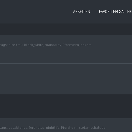
ARBEITEN
FAVORITEN GALLER
tags:
alte-frau
,
black_white
,
mandalay
,
Pforzheim
,
pokern
tags:
casablanca
,
ferdi-ulus
,
nightlife
,
Pforzheim
,
stefan-schalude