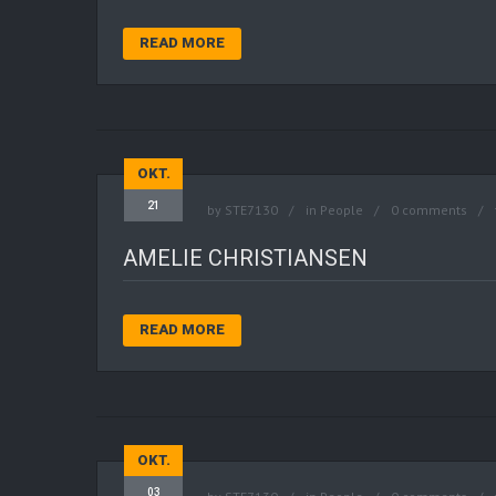
READ MORE
OKT.
21
by
STE7130
in
People
0 comments
AMELIE CHRISTIANSEN
READ MORE
OKT.
03