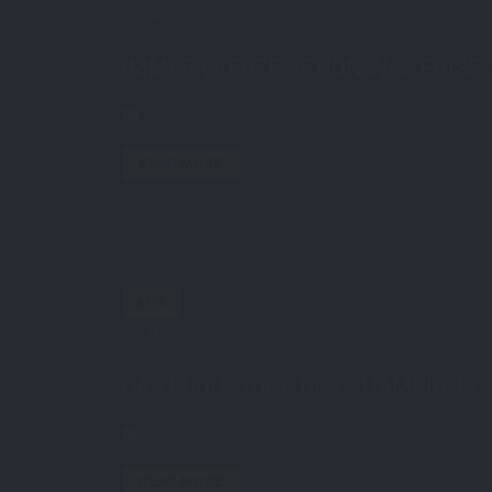
24
by
STE7130
in
AboutMe
0 comments
IMMER WIEDER SCHÖN WAS FRISC
READ MORE
APR.
24
by
STE7130
in
AboutMe
0 comments
DAS FRÜHSTÜCK DER CHAMPIONS
READ MORE