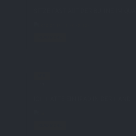
SITZE FAST AUF DER BÜHNE IM QU
READ MORE
APR.
13
by
STE7130
in
AboutMe
3 comments
ICH HATTE EIN IPAD IN DER HAND
READ MORE