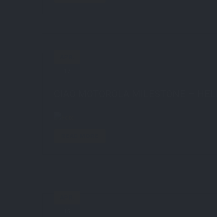
APR.
17
by
STE7130
in
AboutMe
0 comments
CIAO MOTOROLA MILESTONE – HEL
READ MORE
APR.
15
by
STE7130
in
AboutMe
0 comments