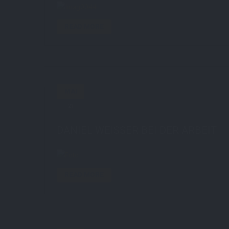
READ MORE
MAI
21
by
STE7130
in
AboutMe
0 comments
DANIEL WEISSER BEI DER ARBEIT
READ MORE