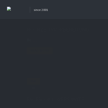
since 2001
MAI
27
by
STE7130
in
AboutMe
1 comments
HOCHZEITSVORBEREITUNG
READ MORE
MAI
22
by
STE7130
in
AboutMe
0 comments
FACEBOOK LOVERS #WTF