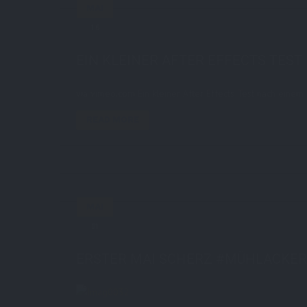
MAI
16
by
STE7130
in
AboutMe
1 comments
EIN KLEINER AFTER EFFECTS TEST
via vimeo.com Ein kleiner After Effects Test nach einem
READ MORE
MAI
01
by
STE7130
in
AboutMe
0 comments
ERSTER MAI SCHERZ #MÜHLACKER