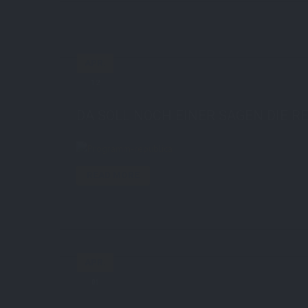
APR.
12
by
STE7130
in
AboutMe
1 comments
DA SOLL NOCH EINER SAGEN DIE R
READ MORE
APR.
01
by
STE7130
in
AboutMe
13 comments