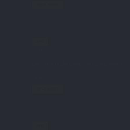
READ MORE
APR.
30
by
STE7130
in
AboutMe
2 comments
DAS ROOTEN EINES HTC DESIRE IS
Steffen Siegrist
READ MORE
APR.