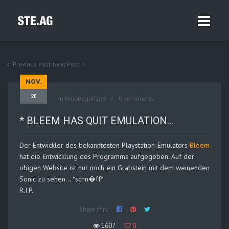
Previous Post
Next Post
NOV.
20
in
Uncategorized
0 comments
* BLEEM HAS QUIT EMULATION…
Der Entwickler des bekanntesten Playstation-Emulators
Bleem
hat die Entwicklung des Programms aufgegeben. Auf der
obigen Website ist nur noch ein Grabstein mit dem weinenden
Sonic zu sehen… *schn�ff*
R.I.P.
Share this:
1607
0