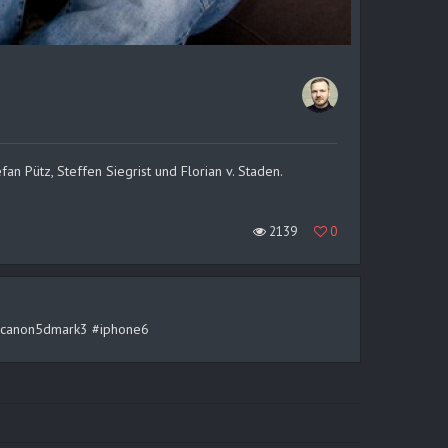
an Pütz, Steffen Siegrist und Florian v. Staden.
2139
0
rt #canon5dmark3 #iphone6