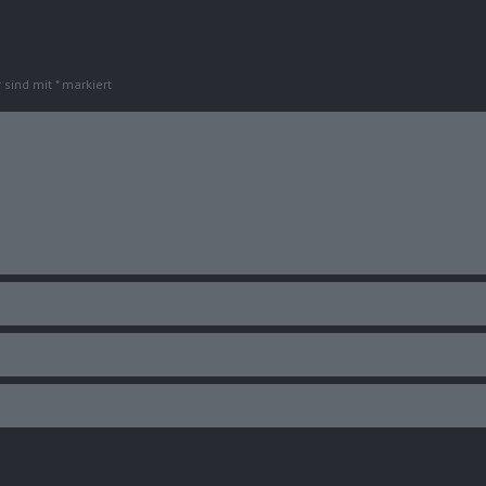
r sind mit
*
markiert