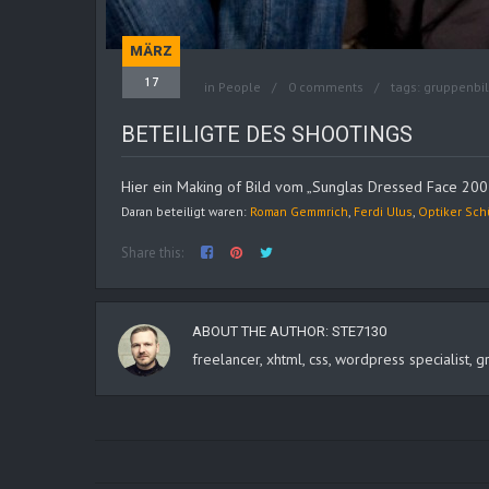
MÄRZ
17
in
People
0 comments
tags:
gruppenbi
BETEILIGTE DES SHOOTINGS
Hier ein Making of Bild vom „Sunglas Dressed Face 2007“. 
Daran beteiligt waren:
Roman Gemmrich
,
Ferdi Ulus
,
Optiker Sch
Share this:
ABOUT THE AUTHOR:
STE7130
freelancer, xhtml, css, wordpress specialist