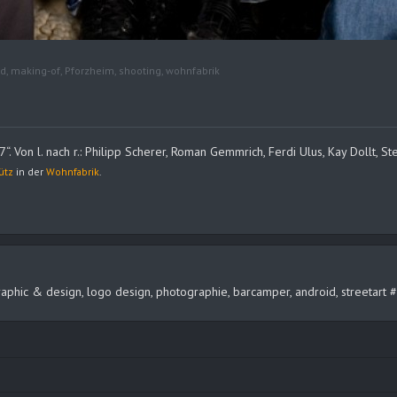
ld
,
making-of
,
Pforzheim
,
shooting
,
wohnfabrik
Von l. nach r.: Philipp Scherer, Roman Gemmrich, Ferdi Ulus, Kay Dollt, Stef
ütz
in der
Wohnfabrik
.
, graphic & design, logo design, photographie, barcamper, android, streeta