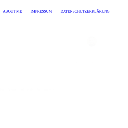
ABOUT ME
IMPRESSUM
DATENSCHUTZERKLÄRUNG
2829
0
reetart #canon5dmark3 #iphone6