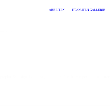
ARBEITEN
FAVORITEN GALLERIE
rsonal
,
rot
st, graphic & design, logo design, photographie, barcamper, android, st