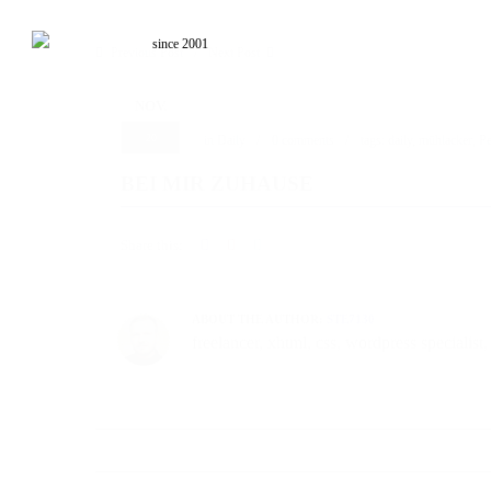
since 2001
Previous Post
Next Post
NOV.
20
in
Daily
0 comments
tags:
daily
,
mühlacker
,
Pe
BEI MIR ZUHAUSE
Share this:
ABOUT THE AUTHOR:
STE7130
freelancer, xhtml, css, wordpress speciali