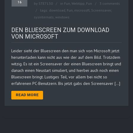
16
by
STE7130
in
Fun
,
Webtipp, Fun
3 comments
tags:
download
,
Fun
,
microsoft
,
Screensaver
,
sysinternals
,
windows
DEN BLUESCREEN ZUM DOWNLOAD
VON MICROSOFT
Leider sieht der Bluescreen den man sich von Microsoft jetzt
herunterladen kann nicht aus wie der auf dem Bild. Trotzdem
witzig. Es ist ein Screensaver der einen Bluescreen bringt und
danach einen Neustart simuliert, und hierbei auch noch einen
Bluescreen bringt. Lustiges Teil, vor allem bei nicht so
erfahrenen PC-Benutzern. Bis jetzt gabs den Screensaver […]
READ MORE