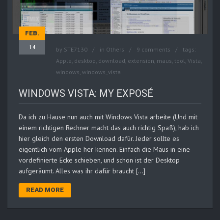
FEB.
14
by
STE7130
in
Others
9 comments
tags:
Apple
,
desktop
,
download
,
extension
,
maus
,
tool
,
Vista
,
windows
,
windows_vista
WINDOWS VISTA: MY EXPOSÉ
Da ich zu Hause nun auch mit Windows Vista arbeite (Und mit
einem richtigen Rechner macht das auch richtig Spaß), hab ich
hier gleich den ersten Download dafür. Jeder sollte es
eigentlich vom Apple her kennen. Einfach die Maus in eine
vordefinierte Ecke schieben, und schon ist der Desktop
aufgeräumt. Alles was ihr dafür braucht […]
READ MORE