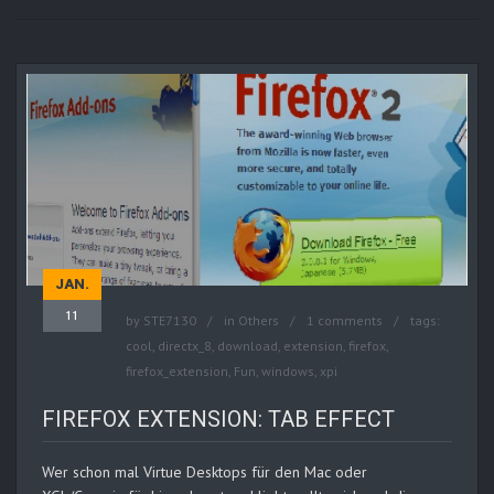
JAN.
11
by
STE7130
in
Others
1 comments
tags:
cool
,
directx_8
,
download
,
extension
,
firefox
,
firefox_extension
,
Fun
,
windows
,
xpi
FIREFOX EXTENSION: TAB EFFECT
Wer schon mal Virtue Desktops für den Mac oder