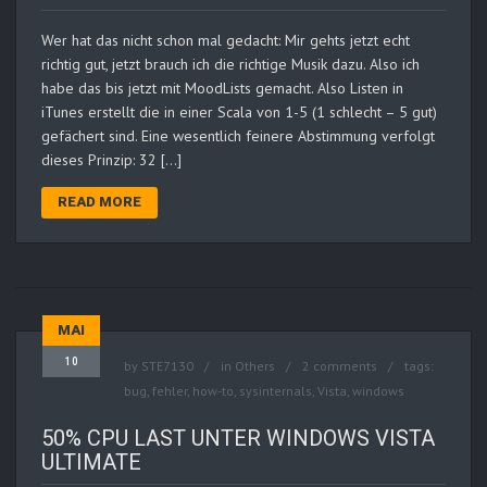
Wer hat das nicht schon mal gedacht: Mir gehts jetzt echt
richtig gut, jetzt brauch ich die richtige Musik dazu. Also ich
habe das bis jetzt mit MoodLists gemacht. Also Listen in
iTunes erstellt die in einer Scala von 1-5 (1 schlecht – 5 gut)
gefächert sind. Eine wesentlich feinere Abstimmung verfolgt
dieses Prinzip: 32 […]
READ MORE
MAI
10
by
STE7130
in
Others
2 comments
tags:
bug
,
fehler
,
how-to
,
sysinternals
,
Vista
,
windows
50% CPU LAST UNTER WINDOWS VISTA
ULTIMATE