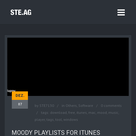
DEZ.
07
by
STE7130
in
Others
,
Software
0 comments
tags:
download
,
free
,
itunes
,
mac
,
mood
,
music
,
player
,
tags
,
tool
,
windows
MOODY PLAYLISTS FOR ITUNES