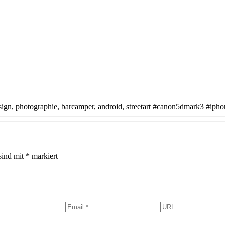
design, photographie, barcamper, android, streetart #canon5dmark3 #iph
sind mit
*
markiert