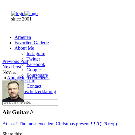
since 2001
Arbeiten
Favoriten Gallerie
About Me
Instagram
Twitter
Previous Post
Facebook
Next Post
Google+
Nov.
05
Foursquare
in
AboutMe
0 comments
Impressum
Contact
Datenschutzerklärung
Air Guitar //
At last ! The most excellent Christmas present !!! (QT6 req.)
Share this: