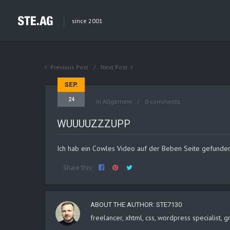
since 2001
Previous Post
Next Post
SEP.
24
in Allgemein
0 comments
WUUUUZZZUPP
Ich hab ein Cowles Video auf der Beben Seite gefunde
Share this:
ABOUT THE AUTHOR:
STE7130
freelancer, xhtml, css, wordpress specialist