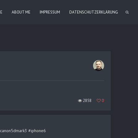
IE
ABOUT ME
IMPRESSUM
DATENSCHUTZERKLÄRUNG
2858
0
rt #canon5dmark3 #iphone6