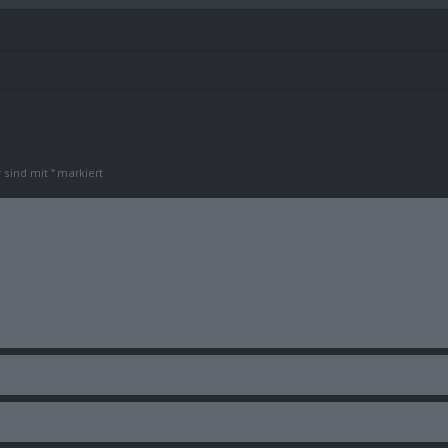
r sind mit
*
markiert