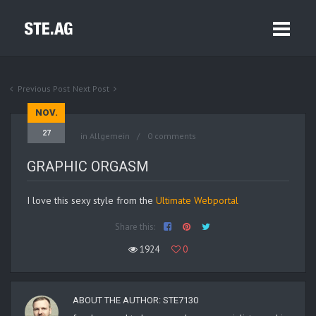
Previous Post
Next Post
NOV.
27
in Allgemein
0 comments
GRAPHIC ORGASM
I love this sexy style from the
Ultimate Webportal
Share this:
1924
0
ABOUT THE AUTHOR:
STE7130