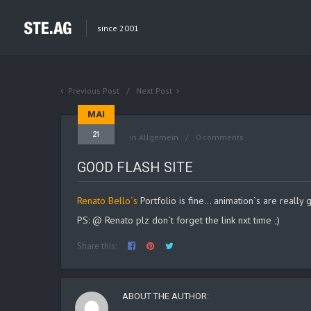
since 2001
Previous Post
Next Post
MAI
21
in Allgemein
0 comments
GOOD FLASH SITE
Renato Bello`s
Portfolio is fine… animation`s are really
PS: @ Renato plz don`t forget the link nxt time ;)
Share this:
ABOUT THE AUTHOR: