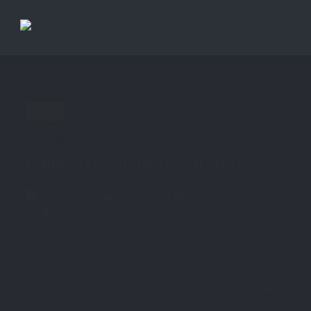
Previous Post
Next Post
JUNI
07
in Allgemein
0 comments
EMINEM LIVE IN DEUTSCHLAND 2005
In letzter Zeit h�ufen sich die F�lle, bei denen Konzerte
gro�er Rock- und Popstars innerhalb von Minuten
ausverkauft waren und die Tickets nachher teuer bei Ebay
auftauchten (Bericht bei Spiegel.de). Heute Nacht um 0 Uhr
begann erneut ein Wettlauf: Eminem kommt wieder auf
Europatournee zusammen mit 50 Cent, G-Unit, D-12, Obie
Trice, Stat Quo und anderen. Die ersten Deutschland-Termine
in Hamburg und Gelsenkirchen stehen fest.