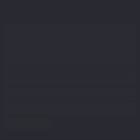
Deine E-Mail-Adresse wird nicht veröffentlicht.
Erforderliche Felder sind mit
*
markiert