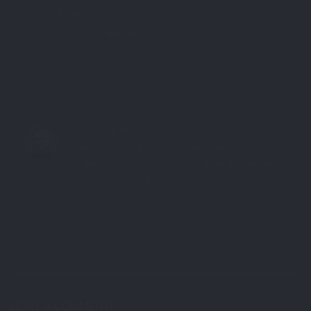
Quelle:
Mzee.com
Vielleicht das als n�chstes!?
Share this:
1892
0
ABOUT THE AUTHOR:
STE7130
freelancer, xhtml, css, wordpress specialist, graphic
& design, logo design, photographie, barcamper,
android, streetart #canon5dmark3 #iphone6
LEAVE A COMMENT!