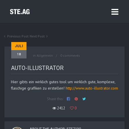
Previous Post
Next Post
JULI
18
in Allgemein
0 comments
AUTO-ILLUSTRATOR
Hier gibts ein wirklich gutes tool um wirklich gute, komplexe,
flaschige grafiken zu erstellen!
http://www.auto-illustrator.com
Share this:
2412
0
ABOUT THE AUTHOR:
STE7130