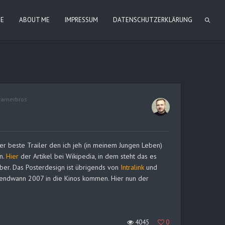
IE
ABOUT ME
IMPRESSUM
DATENSCHUTZERKLÄRUNG
arnerbros
der beste Trailer den ich jeh (in meinem Jungen Leben)
n.
Hier
der Artikel bei Wikipedia, in dem steht das es
er. Das Posterdesign ist übrigends von
Intralink
und
rgendwann 2007 in die Kinos kommen. Hier nun der
4045
0