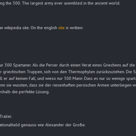
ing the 300. The largest army ever asembled in the ancient world.
n wikipedia site. On the english
site
is written:
r 300 Spartaner. Als die Perser durch einen Verat eines Griechens auf di
r griechischen Truppen, sich von den Thermophylen zurückzuziehen. Die Sp
l er auf keinen Fall, und wieso nur 300 Mann: Dass es nur so wenige sparta
n sie wussten, dass sie der riesenhaften persischen Armee unterliegen wü
shalb die perfekte Lösung.
railer.
Nationalheld genauso wie Alexander der Große.