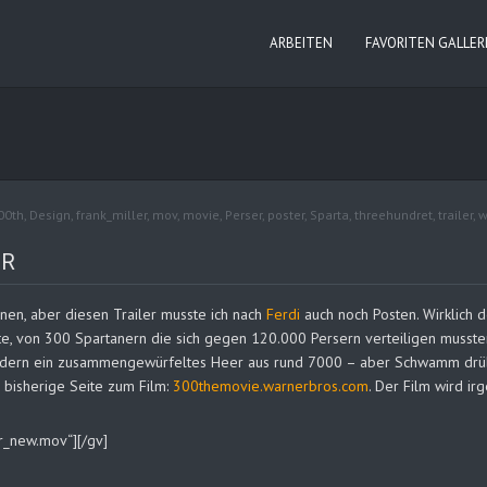
ARBEITEN
FAVORITEN GALLER
00th
,
Design
,
frank_miller
,
mov
,
movie
,
Perser
,
poster
,
Sparta
,
threehundret
,
trailer
,
w
ER
en, aber diesen Trailer musste ich nach
Ferdi
auch noch Posten. Wirklich 
te, von 300 Spartanern die sich gegen 120.000 Persern verteiligen musste
ondern ein zusammengewürfeltes Heer aus rund 7000 – aber Schwamm drüb
e bisherige Seite zum Film:
300themovie.warnerbros.com
. Der Film wird i
er_new.mov“][/gv]