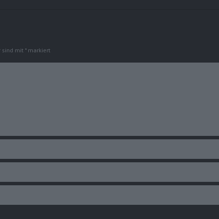
r sind mit
*
markiert