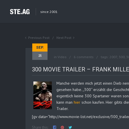
since 2001
Previous Post
Next Post
SEP.
25
in
Video
6 comments
tags:
2007
,
300
,
3
300 MOVIE TRAILER – FRANK MILL
Manche werden mich jetzt einen Dieb nenn
gesehen habe. „300“ erzählt die Geschich
eigentlich keine 300 Spartaner waren s
kann man
hier
schon kaufen. Hier gibts di
Trailer.
[gv data=“http://www.movie-list.net/exclusive/300_trail
Share this: