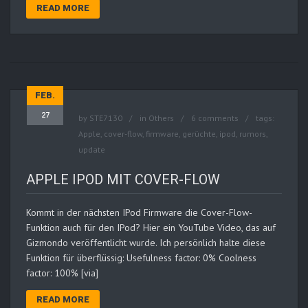
READ MORE
FEB.
27
by
STE7130
in
Others
6 comments
tags:
Apple
,
cover-flow
,
firmware
,
gerüchte
,
ipod
,
rumors
,
update
APPLE IPOD MIT COVER-FLOW
Kommt in der nächsten IPod Firmware die Cover-Flow-
Funktion auch für den IPod? Hier ein YouTube Video, das auf
Gizmondo veröffentlicht wurde. Ich persönlich halte diese
Funktion für überflüssig: Usefulness factor: 0% Coolness
factor: 100% [via]
READ MORE