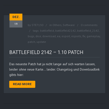
DEZ.
19
by
STE7130
in
Others
,
Software
0 comments
tags:
battlefield
,
battlefield2142
,
battlefield_2142
,
bugs
,
dice
,
download
,
ea
,
esport
,
esports
,
fix
,
gameplay
,
patch
,
update
BATTLEFIELD 2142 – 1.10 PATCH
Das neueste Patch hat ja nicht lange auf sich warten lassen,
leider ohne neue Karte… leider. Changelog und Downloadlink
gibts hier:
READ MORE