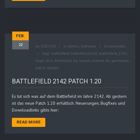
FEB.
22
by
STE7130
in
Others
,
Software
0 comments
tags:
battlefield
,
battlefield2142
,
battlefield_2142
,
bugs
,
dice
,
download
,
ea
,
esport
,
esports
,
fix
,
gameplay
,
patch
,
update
BATTLEFIELD 2142 PATCH 1.20
Es tut sich was auf dem Battlefield im Jahre 2142. Ab gestern
ist das neue Patch 1.20 erhältlich. Neuerungen, Bugfixes und
Downloadlinks gibts hier:
READ MORE