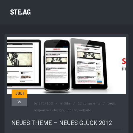
JULI
29
by
STE7130
in
Site
12 comments
tags:
responsive-design
,
update
,
website
NEUES THEME – NEUES GLÜCK 2012