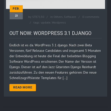
FEB.
23
by
STE7130
in
Others
,
Software
0 comments
tags:
update
,
Wordpress
OUT NOW: WORDPRESS 3.1 DJANGO
Endlich ist es da. WordPress 3.1 django. Nach zwei Beta
Versionen, fünf Release Candidates und insgesamt 5 Monaten
der Entwicklung ist heute die Final der beliebten Blogging
Software WordPress erschienen. Der Name der Version ist
Django. Dieser ist auf den Jazz Gitaristen Django Reinhardt
zurückzuführen. Zu den neuen Features gehören: Die neue
Schnellzugriffsleiste Templates für […]
READ MORE