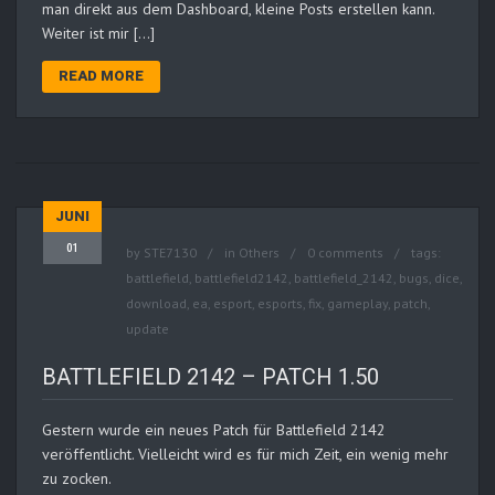
man direkt aus dem Dashboard, kleine Posts erstellen kann.
Weiter ist mir […]
READ MORE
JUNI
01
by
STE7130
in
Others
0 comments
tags:
battlefield
,
battlefield2142
,
battlefield_2142
,
bugs
,
dice
,
download
,
ea
,
esport
,
esports
,
fix
,
gameplay
,
patch
,
update
BATTLEFIELD 2142 – PATCH 1.50
Gestern wurde ein neues Patch für Battlefield 2142
veröffentlicht. Vielleicht wird es für mich Zeit, ein wenig mehr
zu zocken.