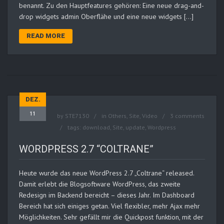
benannt. Zu den Hauptfeatures gehören: Eine neue drag-and-
drop widgets admin Oberflähe und eine neue widgets […]
READ MORE
DEZ.
11
by
STE7130
in
Others
,
Site
,
Video
3 comments
tags:
download
,
Site
,
update
,
Wordpress
WORDPRESS 2.7 “COLTRANE”
Heute wurde das neue WordPress 2.7 „Coltrane“ released.
Damit erlebt die Blogsoftware WordPress, das zweite
Redesign im Backend bereicht – dieses Jahr. Im Dashboard
Bereich hat sich einiges getan. Viel flexibler, mehr Ajax mehr
Möglichkeiten. Sehr gefällt mir die Quickpost funktion, mit der