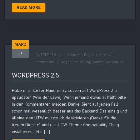
READ MORE
MÄRZ
31
by
STE7130
in
AboutMe
,
Projects
,
Site
1
comments
tags:
Site
,
ste.ag
,
update
,
Wordpress
WORDPRESS 2.5
Habe mich kurzer Hand entschlossen auf WordPress 2.5
upzudaten (Wie der Lawe). Wenn jemand etwas auffällt, bitte
in den Kommentaren melden. Danke. Sieht auf jeden Fall
schon mal wesentlich besser aus das Backend. Das einzig und
alleine den UTW musste ich deaktivieren (Danke für die
treuen Dienste) und das UTW Theme Compatibility Thing
installieren. Jetzt […]