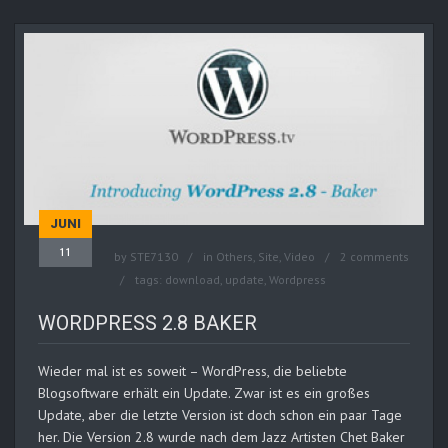
JUNI
11
by
STE7130
in
Others
,
Site
,
Video
2 comments
tags:
download
,
update
,
Wordpress
WORDPRESS 2.8 BAKER
Wieder mal ist es soweit – WordPress, die beliebte
Blogsoftware erhält ein Update. Zwar ist es ein großes
Update, aber die letzte Version ist doch schon ein paar Tage
her. Die Version 2.8 wurde nach dem Jazz Artisten Chet Baker