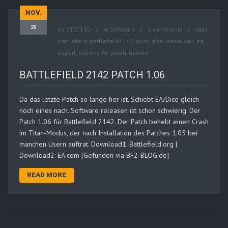
NOV.
25
by
STE7130
in
Software
0 comments
tags:
battlefield
,
battlefield2142
,
bugs
,
dice
,
download
,
ea
,
esport
,
esports
,
fix
,
patch
,
update
BATTLEFIELD 2142 PATCH 1.06
Da das letzte Patch so lange her ist. Schiebt EA/Dice gleich
noch eines nach. Software releasen ist schon schwierig. Der
Patch 1.06 für Battlefield 2142. Der Patch behebt einen Crash
im Titan-Modus, der nach Installation des Patches 1.05 bei
manchen Usern auftrat. Download1: Battlefield.org |
Download2: EA.com [Gefunden via BF2-BLOG.de]
READ MORE