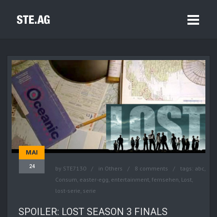
MAI
24
by
STE7130
in
Others
8 comments
tags:
abc
,
Consum
,
easter-egg
,
entertainment
,
fernsehen
,
Lost
,
lost-serie
,
serie
SPOILER: LOST SEASON 3 FINALS