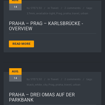
AUG.
14
by
STE7130
in
Travel
2 comments
tags:
17mm
,
available-light
,
Prag
,
praha
,
travel
,
urban
PRAHA – PRAG – KARLSBRÜCKE -
OVERVIEW
READ MORE
AUG.
14
by
STE7130
in
Travel
2 comments
tags:
black_white
,
city
,
Prag
,
praha
,
travel
,
urban
PRAHA – DREI OMAS AUF DER
PARKBANK