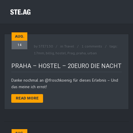
AUG.
14
by
STE7130
in
Travel
1 comments
tags:
17mm
,
billig
,
hostel
,
Prag
,
praha
,
urban
PRAHA – HOSTEL – 20EURO DIE NACHT
Danke nochmal an @froschkoenig für dieses Erlebnis – Und
das meine ich ernst!
READ MORE