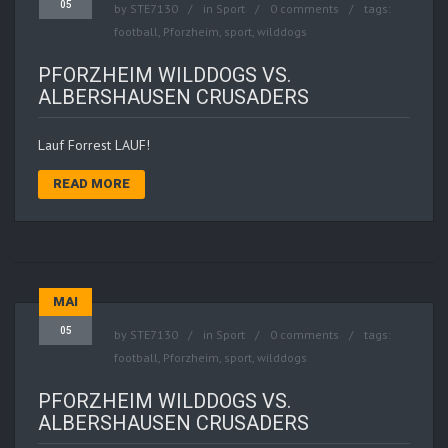
05
by
STE7130
in
Sport
0 comments
tags:
football
,
Pforzheim
,
sport
,
wilddogs
PFORZHEIM WILDDOGS VS.
ALBERSHAUSEN CRUSADERS
Lauf Forrest LAUF!
READ MORE
MAI
05
by
STE7130
in
Sport
0 comments
tags:
football
,
Pforzheim
,
sport
,
wilddogs
PFORZHEIM WILDDOGS VS.
ALBERSHAUSEN CRUSADERS