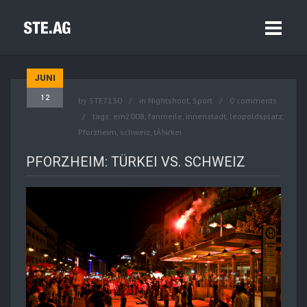
JUNI
12
by
STE7130
in
Nightshoot
,
Sport
0 comments
tags:
em2008
,
fanmeile
,
innenstadt
,
leopoldsplatz
,
Pforzheim
,
schweiz
,
tÃ¼rkei
PFORZHEIM: TÜRKEI VS. SCHWEIZ