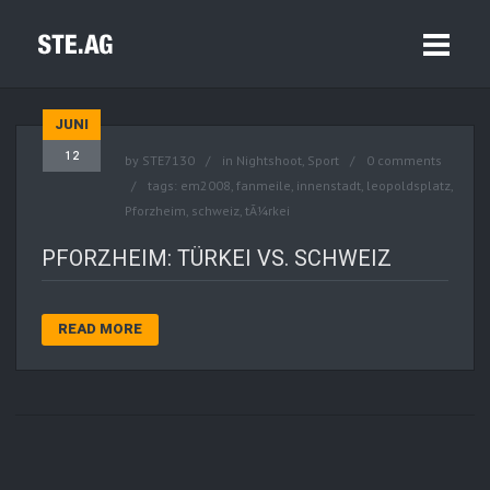
JUNI
12
by
STE7130
in
Nightshoot
,
Sport
0 comments
tags:
em2008
,
fanmeile
,
innenstadt
,
leopoldsplatz
,
Pforzheim
,
schweiz
,
tÃ¼rkei
PFORZHEIM: TÜRKEI VS. SCHWEIZ
READ MORE