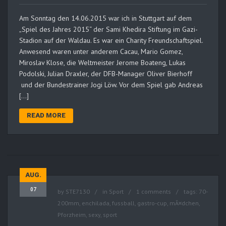
Am Sonntag den 14.06.2015 war ich in Stuttgart auf dem
„Spiel des Jahres 2015“ der Sami Khedira Stiftung im Gazi-
Stadion auf der Waldau. Es war ein Charity Freundschaftspiel.
Anwesend waren unter anderem Cacau, Mario Gomez,
Miroslav Klose, die Weltmeister Jerome Boateng, Lukas
Podolski, Julian Draxler, der DFB-Manager Oliver Bierhoff
und der Bundestrainer Jogi Löw. Vor dem Spiel gab Andreas
[…]
READ MORE
AUG.
07
by
STE7130
in
Sport
1 comments
tags:
70-
200mm
,
enchilada
,
fussball
,
gastro-cup
,
mÃ¤dchen
,
Pforzheim
,
sexy
,
sport