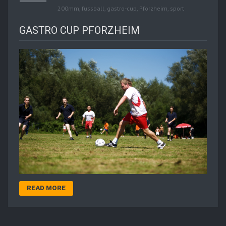
200mm
,
fussball
,
gastro-cup
,
Pforzheim
,
sport
GASTRO CUP PFORZHEIM
READ MORE