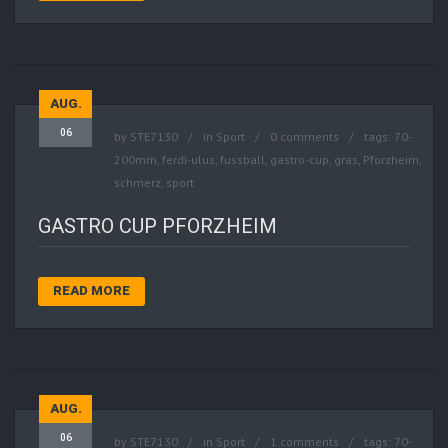
AUG.
06
by
STE7130
in
Sport
0 comments
tags:
70-
200mm
,
ferdi-ulus
,
fussball
,
gastro-cup
,
gras
,
Pforzheim
,
schmerz
,
sport
GASTRO CUP PFORZHEIM
READ MORE
AUG.
06
by
STE7130
in
Sport
1 comments
tags:
70-