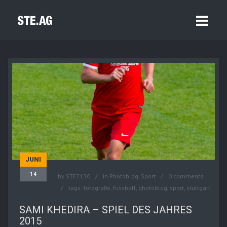
JUNI
14
by
STE7130
in
Photoblog
,
Sport
0 comments
tags:
fotografie
,
fussball
,
photoblog
,
sport
,
stuttgart
SAMI KHEDIRA – SPIEL DES JAHRES
2015