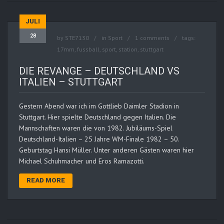
JULI
28
by
STE7130
in
Sport
1 comments
tags:
17mm
,
fussball
,
sport
,
station
,
stuttgart
DIE REVANGE – DEUTSCHLAND VS
ITALIEN – STUTTGART
Gestern Abend war ich im Gottlieb Daimler Stadion in
Stuttgart. Hier spielte Deutschland gegen Italien. Die
Mannschaften waren die von 1982. Jubiläums-Spiel
Deutschland-Italien – 25 Jahre WM-Finale 1982 – 50.
Geburtstag Hansi Müller. Unter anderen Gästen waren hier
Michael Schuhmacher und Eros Ramazotti.
READ MORE