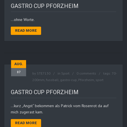
GASTRO CUP PFORZHEIM
…ohne Worte.
READ MORE
AUG.
07
by
STE7130
in
Sport
0 comments
tags:
70-
200mm
,
fussball
,
gastro-cup
,
Pforzheim
,
sport
GASTRO CUP PFORZHEIM
…kurz „Angst“ bekommen als Patrick vom Rosenrot da auf
mich zugerast kam.
READ MORE