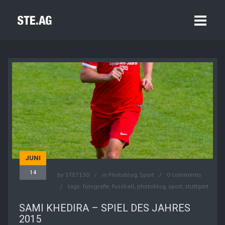
JUNI
14
by
STE7130
in
Photoblog
,
Sport
0 comments
tags:
fotografie
,
fussball
,
photoblog
,
sport
,
stuttgart
SAMI KHEDIRA – SPIEL DES JAHRES
2015