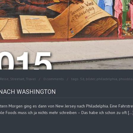
Reise
,
Streetart
,
Travel
0 comments
tags:
5d
,
bilder
,
philadelphia
,
phooblo
B NACH WASHINGTON
tern Morgen ging es dann von New Jersey nach Philadelphia. Eine Fahrstr
le Foods muss ich ja nichts mehr schreiben – Das habe ich schon zu oft […