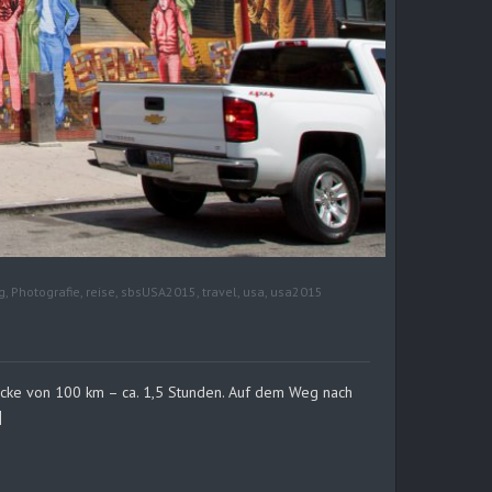
g
,
Photografie
,
reise
,
sbsUSA2015
,
travel
,
usa
,
usa2015
ecke von 100 km – ca. 1,5 Stunden. Auf dem Weg nach
]