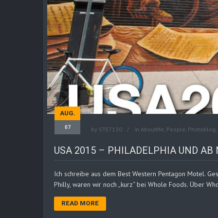
AUG.
07
by
STE7130
in
AboutMe
,
People
,
Photoblog
,
USA 2015 – PHILADELPHIA UND A
Ich schreibe aus dem Best Western Pentagon Motel. Ges
Philly, waren wir noch „kurz“ bei Whole Foods. Über Who
READ MORE