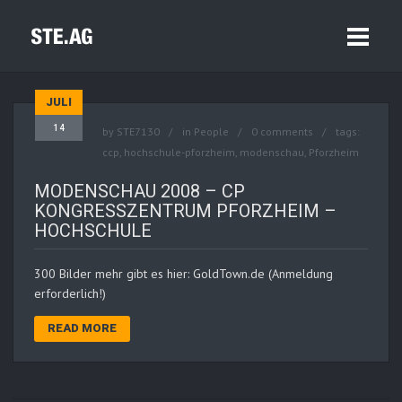
JULI
14
by
STE7130
in
People
0 comments
tags:
ccp
,
hochschule-pforzheim
,
modenschau
,
Pforzheim
MODENSCHAU 2008 – CP
KONGRESSZENTRUM PFORZHEIM –
HOCHSCHULE
300 Bilder mehr gibt es hier: GoldTown.de (Anmeldung
erforderlich!)
READ MORE