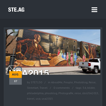
AUG.
07
by
STE7130
in
AboutMe
,
People
,
Photoblog
,
Reise
,
Streetart
,
Travel
0 comments
tags:
5d
,
bilder
,
philadelphia
,
phooblog
,
Photografie
,
reise
,
sbsUSA2015
,
travel
,
usa
,
usa2015