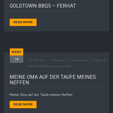
GOLDTOWN BBQ5 – FERHAT
READ MORE
MÄRZ
18
by
STE7130
in
People
0 comments
tags:
5d
,
familie
,
knittlingen
,
oma
,
taufe
MEINE OMA AUF DER TAUFE MEINES
NEFFEN
Meine Oma auf der Taufe meines Neffen
READ MORE