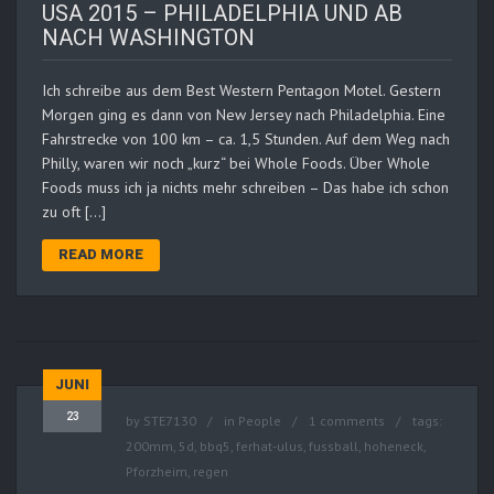
USA 2015 – PHILADELPHIA UND AB
NACH WASHINGTON
Ich schreibe aus dem Best Western Pentagon Motel. Gestern
Morgen ging es dann von New Jersey nach Philadelphia. Eine
Fahrstrecke von 100 km – ca. 1,5 Stunden. Auf dem Weg nach
Philly, waren wir noch „kurz“ bei Whole Foods. Über Whole
Foods muss ich ja nichts mehr schreiben – Das habe ich schon
zu oft […]
READ MORE
JUNI
23
by
STE7130
in
People
1 comments
tags:
200mm
,
5d
,
bbq5
,
ferhat-ulus
,
fussball
,
hoheneck
,
Pforzheim
,
regen