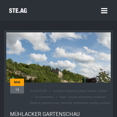
MAI
12
by
STE7130
in
Daily
,
featured
,
Lokal
,
Nature
,
Travel
0 comments
tags:
clouds
,
dürrmenz
,
enzkreis
,
flowers
,
gartenschau
,
Himmel
,
Mühlacker
,
spring
,
wolken
MÜHLACKER GARTENSCHAU