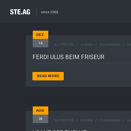
since 2001
DEZ.
16
by
STE7130
in
Daily
2 comments
ta
FERDI ULUS BEIM FRISEUR
READ MORE
AUG.
30
by
STE7130
in
Daily
1 comments
ta