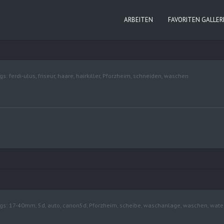
ARBEITEN
FAVORITEN GALLER
gs:
ferdi-ulus
,
friseur
,
haare
,
hairkiller
,
Pforzheim
,
schneiden
,
waschen
gs:
17-40mm
,
5d
,
auto
,
canon5d
,
Pforzheim
,
scheibe
,
waschanlage
,
waschen
,
wate