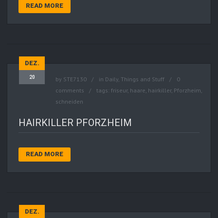
READ MORE
DEZ.
20
by
STE7130
in
Daily
,
Things and Stuff
0
comments
tags:
friseur
,
haare
,
hairkiller
,
Pforzheim
,
schneiden
HAIRKILLER PFORZHEIM
READ MORE
DEZ.