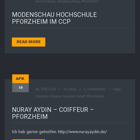
hochschule
,
modenschau
,
Pforzheim
MODENSCHAU HOCHSCHULE
PFORZHEIM IM CCP
READ MORE
APR.
08
by
STE7130
in
Daily
1 comments
tags:
blumen
,
friseur
,
meister-brief
,
Pforzheim
NURAY AYDIN – COIFFEUR –
PFORZHEIM
Ich hab gerne geholfen. http://www.nurayaydin.de/