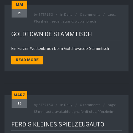
MAI
23
by
STE7130
in
Daily
0 comments
tags:
Pforzheim
,
regen
,
strand
,
wolkenbruch
GOLDTOWN.DE STAMMTISCH
Ein kurzer Wolkenbruch beim GoldTown.de Stammtisch
READ MORE
MÄRZ
16
by
STE7130
in
Daily
0 comments
tags:
85mm
,
auto
,
available-light
,
ferdi-ulus
,
Pforzheim
FERDIS KLEINES SPIELZEUGAUTO