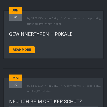
JUNI
08
by
STE7130
in
Daily
0 comments
tags:
daily
,
fussball
,
Pforzheim
,
pokal
GEWINNERTYPEN – POKALE
READ MORE
MAI
30
by
STE7130
in
Daily
0 comments
tags:
daily
,
optiker
,
Pforzheim
NEULICH BEIM OPTIKER SCHÜTZ