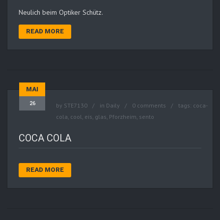
Neulich beim Optiker Schütz.
READ MORE
MAI
26
by
STE7130
in
Daily
0 comments
tags:
coca-
cola
,
cool
,
eis
,
glas
,
Pforzheim
,
sento
COCA COLA
READ MORE