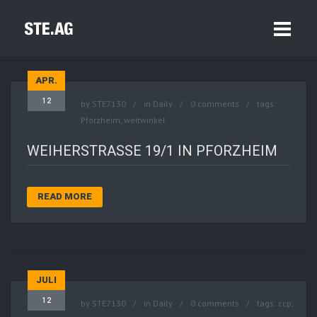
APR.
12
by
STE7130
in
Daily
0 comments
tags:
Pforzheim
,
weitwinkel
WEIHERSTRASSE 19/1 IN PFORZHEIM
READ MORE
JULI
12
by
STE7130
in
Daily
0 comments
tags:
ccp
,