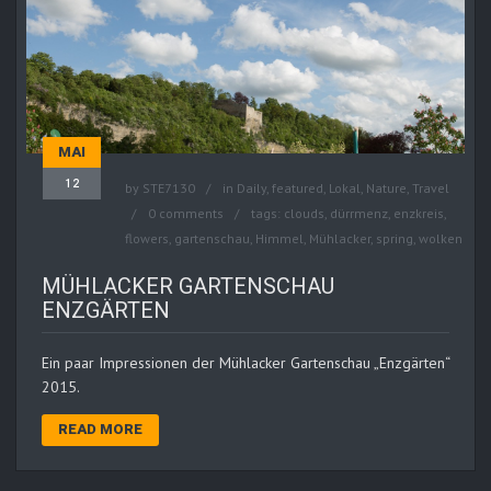
MAI
12
by
STE7130
in
Daily
,
featured
,
Lokal
,
Nature
,
Travel
0 comments
tags:
clouds
,
dürrmenz
,
enzkreis
,
flowers
,
gartenschau
,
Himmel
,
Mühlacker
,
spring
,
wolken
MÜHLACKER GARTENSCHAU
ENZGÄRTEN
Ein paar Impressionen der Mühlacker Gartenschau „Enzgärten“
2015.
READ MORE