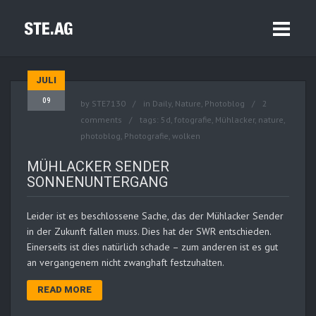
JULI
09
by
STE7130
in
Daily
,
Nature
,
Photoblog
2
comments
tags:
5d
,
fotografie
,
Mühlacker
,
nature
,
photoblog
,
Photografie
,
wolken
MÜHLACKER SENDER
SONNENUNTERGANG
Leider ist es beschlossene Sache, das der Mühlacker Sender
in der Zukunft fallen muss. Dies hat der SWR entschieden.
Einerseits ist dies natürlich schade – zum anderen ist es gut
an vergangenem nicht zwanghaft festzuhalten.
READ MORE