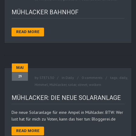
MÜHLACKER BAHNHOF
READ MORE
MAI
29
by
STE7130
in
Daily
0 comments
tags:
daily
,
Himmel
,
Mühlacker
,
solar
,
street
,
wolken
MÜHLACKER: DIE NEUE SOLARANLAGE
Die neue Solaranlage für eine Ampel in Mühlacker. BTW: Wer
lust hat für mich zu Voten, kann das hier tun: Bloggerei.de
READ MORE