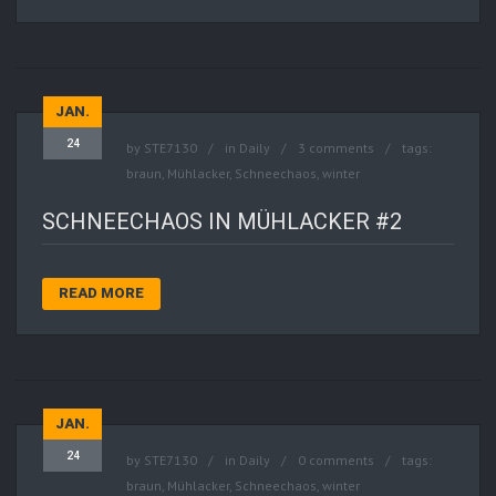
JAN.
24
by
STE7130
in
Daily
3 comments
tags:
braun
,
Mühlacker
,
Schneechaos
,
winter
SCHNEECHAOS IN MÜHLACKER #2
READ MORE
JAN.
24
by
STE7130
in
Daily
0 comments
tags:
braun
,
Mühlacker
,
Schneechaos
,
winter