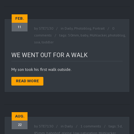
FEB.
11
by
STE7130
in
Daily
,
Photoblog
,
Portrait
0
comments
tags:
50mm
,
baby
,
Mühlacker
,
photoblog
,
soa
,
toddler
WE WENT OUT FOR A WALK
My son took his first walk outside.
READ MORE
AUG.
22
by
STE7130
in
Daily
1 comments
tags:
5d
,
85mm
,
bahnhof
,
gleise
,
low-saturation
,
Mühlacker