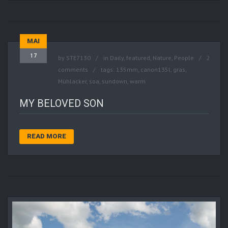
MAI
17
by
STE7130
in
Daily
,
featured
,
Nature
,
People
2
comments
tags:
135mm
,
canon135l
,
gras
,
Mühlacker
,
soa
,
sundown
,
warm
MY BELOVED SON
READ MORE