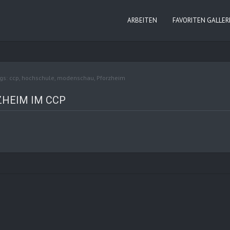
ARBEITEN
FAVORITEN GALLER
gs:
ccp
,
hochschule
,
modenschau
,
Pforzheim
HEIM IM CCP