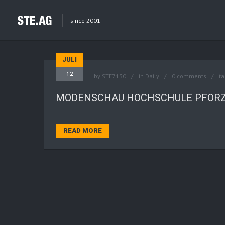
since 2001
JULI
12
by
STE7130
in
Daily
0 comments
ta
MODENSCHAU HOCHSCHULE PFORZ
READ MORE