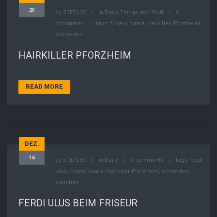
20
by
STE7130
in
Daily
,
Things and Stuff
0
comments
tags:
friseur
,
haare
,
hairkiller
,
Pforzheim
,
schneiden
HAIRKILLER PFORZHEIM
READ MORE
DEZ.
16
by
STE7130
in
Daily
2 comments
tags:
ferdi-
ulus
,
friseur
,
haare
,
hairkiller
,
Pforzheim
,
schneiden
,
waschen
FERDI ULUS BEIM FRISEUR