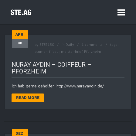
APR.
08
by
STE7130
in
Daily
1 comments
tags:
blumen
,
friseur
,
meister-brief
,
Pforzheim
NURAY AYDIN – COIFFEUR –
PFORZHEIM
Ich hab gerne geholfen. http://www.nurayaydin.de/
READ MORE
DEZ.