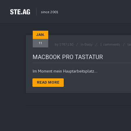
since 2001
JAN.
11
by
STE7130
in
Daily
1 comments
ta
MACBOOK PRO TASTATUR
Im Moment mein Hauptarbeitsplatz…
READ MORE