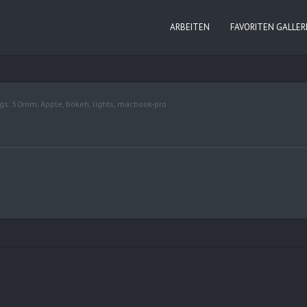
ARBEITEN
FAVORITEN GALLER
gs:
50mm
,
Apple
,
bokeh
,
lights
,
macbook-pro