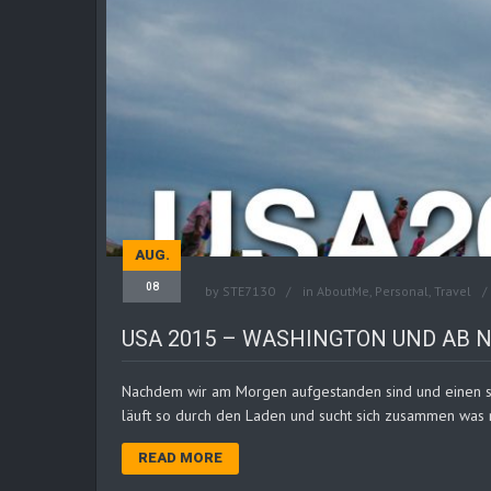
AUG.
08
by
STE7130
in
AboutMe
,
Personal
,
Travel
USA 2015 – WASHINGTON UND AB
Nachdem wir am Morgen aufgestanden sind und einen seh
läuft so durch den Laden und sucht sich zusammen was 
READ MORE