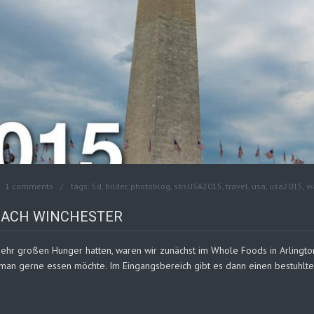
1 comments
tags:
5d
,
bilder
,
photoblog
,
sbsUSA2015
,
travel
,
usa
,
usa2015
,
w
 NACH WINCHESTER
r großen Hunger hatten, waren wir zunächst im Whole Foods in Arlington 
man gerne essen möchte. Im Eingangsbereich gibt es dann einen bestuhlt