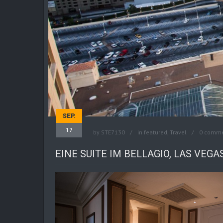
SEP.
17
by
STE7130
in
featured
,
Travel
0 comm
EINE SUITE IM BELLAGIO, LAS VEGA