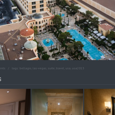
ents
tags:
bellagio
,
las-vegas
,
suite
,
travel
,
usa
,
usa2013
S