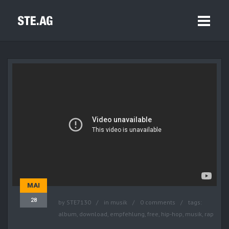
MAI
28
by
STE7130
in
musik
0 comments
tags:
album
,
download
,
empfehlung
,
free
,
hip-hop
,
musik
,
rap