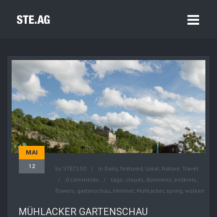
MAI
12
by
STE7130
in
Daily
,
featured
,
Lokal
,
Nature
,
Travel
0 comments
tags:
clouds
,
dürrmenz
,
enzkreis
,
flowers
,
gartenschau
,
Himmel
,
Mühlacker
,
spring
,
wolken
MÜHLACKER GARTENSCHAU