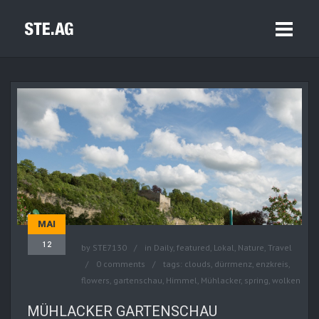
MAI
12
by
STE7130
in
Daily
,
featured
,
Lokal
,
Nature
,
Travel
0 comments
tags:
clouds
,
dürrmenz
,
enzkreis
,
flowers
,
gartenschau
,
Himmel
,
Mühlacker
,
spring
,
wolken
MÜHLACKER GARTENSCHAU