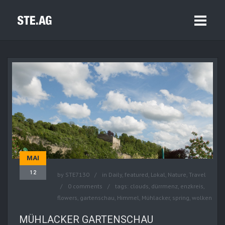
MAI
12
by
STE7130
in
Daily
,
featured
,
Lokal
,
Nature
,
Travel
0 comments
tags:
clouds
,
dürrmenz
,
enzkreis
,
flowers
,
gartenschau
,
Himmel
,
Mühlacker
,
spring
,
wolken
MÜHLACKER GARTENSCHAU