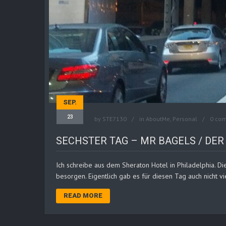
SEP.
23
by
STE7130
in
AboutMe
,
Personal
0 co
SECHSTER TAG – MR BAGELS / DE
Ich schreibe aus dem Sheraton Hotel in Philadelphia. D
besorgen. Eigentlich gab es für diesen Tag auch nicht v
READ MORE