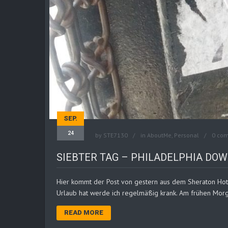
SEP.
24
by
STE7130
in
AboutMe
,
Personal
0 co
SIEBTER TAG – PHILADELPHIA D
Hier kommt der Post von gestern aus dem Sheraton Hotel 
Urlaub hat werde ich regelmäßig krank. Am frühen Morgen
READ MORE