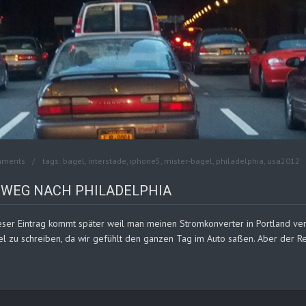
mments
tags:
bagel
,
interstade
,
iphone5
,
mister-bagel
,
philadelphia
,
usa2012
R WEG NACH PHILADELPHIA
ieser Eintrag kommt später weil man meinen Stromkonverter in Portland ve
iel zu schreiben, da wir gefühlt den ganzen Tag im Auto saßen. Aber der R