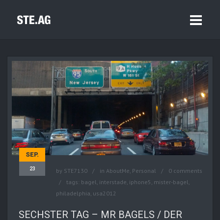
SEP.
23
by
STE7130
in
AboutMe
,
Personal
0 comments
tags:
bagel
,
interstade
,
iphone5
,
mister-bagel
,
philadelphia
,
usa2012
SECHSTER TAG – MR BAGELS / DER