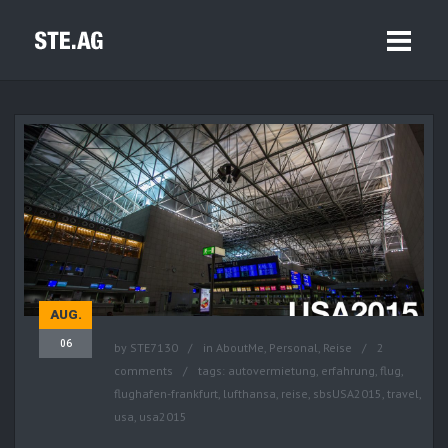
AUG.
06
by
STE7130
in
AboutMe
,
Personal
,
Reise
2
comments
tags:
autovermietung
,
erfahrung
,
flug
,
flughafen-frankfurt
,
lufthansa
,
reise
,
sbsUSA2015
,
travel
,
usa
,
usa2015