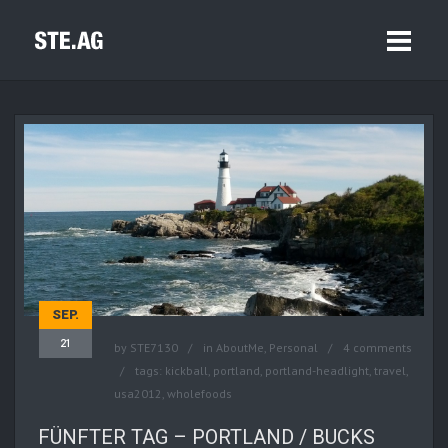
SEP.
21
by
STE7130
in
AboutMe
,
Personal
4 comments
tags:
kickball
,
portland
,
portland-headlight
,
travel
,
usa2012
,
wholefoods
FÜNFTER TAG – PORTLAND / BUCKS