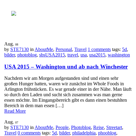
Aug.
08
by
STE7130
in
AboutMe
,
Personal
,
Travel
1 comments
tags:
5d
,
bilder
,
photoblog
,
sbsUSA2015
,
travel
,
usa
,
usa2015
,
washington
USA 2015 – Washington und ab nach Winchester
Nachdem wir am Morgen aufgestanden sind und einen sehr
großen Hunger hatten, waren wir zunächst im Whole Foods in
Arlington frühstücken. Es war gerade einer in der Nähe. Man läuft
so durch den Laden und sucht sich zusammen was man gerne
essen möchte. Im Eingangsbereich gibt es dann einen bestuhlten
Bereich in dem man essen […]
Read More
Aug.
07
by
STE7130
in
AboutMe
,
People
,
Photoblog
,
Reise
,
Streetart
,
Travel
0 comments
tags:
5d
,
bilder
,
philadelphia
,
phooblog
,