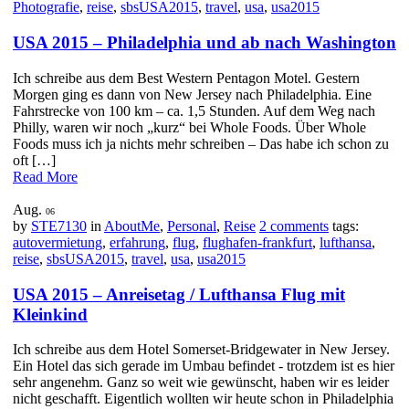
Photografie
,
reise
,
sbsUSA2015
,
travel
,
usa
,
usa2015
USA 2015 – Philadelphia und ab nach Washington
Ich schreibe aus dem Best Western Pentagon Motel. Gestern
Morgen ging es dann von New Jersey nach Philadelphia. Eine
Fahrstrecke von 100 km – ca. 1,5 Stunden. Auf dem Weg nach
Philly, waren wir noch „kurz“ bei Whole Foods. Über Whole
Foods muss ich ja nichts mehr schreiben – Das habe ich schon zu
oft […]
Read More
Aug.
06
by
STE7130
in
AboutMe
,
Personal
,
Reise
2 comments
tags:
autovermietung
,
erfahrung
,
flug
,
flughafen-frankfurt
,
lufthansa
,
reise
,
sbsUSA2015
,
travel
,
usa
,
usa2015
USA 2015 – Anreisetag / Lufthansa Flug mit
Kleinkind
Ich schreibe aus dem Hotel Somerset-Bridgewater in New Jersey.
Ein Hotel das sich gerade im Umbau befindet - trotzdem ist es hier
sehr angenehm. Ganz so weit wie gewünscht, haben wir es leider
nicht geschafft. Eigentlich wollten wir heute schon in Philadelphia