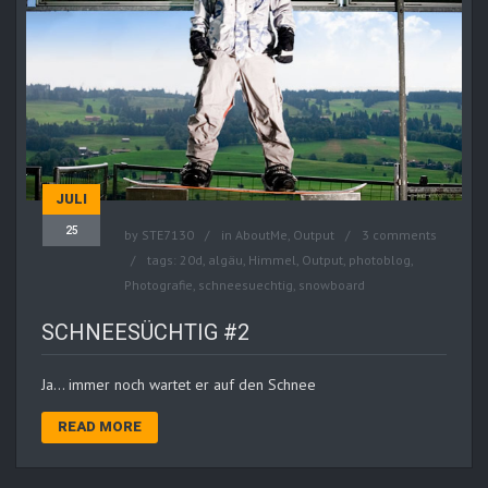
JULI
25
by
STE7130
in
AboutMe
,
Output
3 comments
tags:
20d
,
algäu
,
Himmel
,
Output
,
photoblog
,
Photografie
,
schneesuechtig
,
snowboard
SCHNEESÜCHTIG #2
Ja… immer noch wartet er auf den Schnee
READ MORE