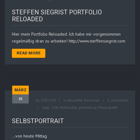
STEFFEN SIEGRIST PORTFOLIO
RELOADED
Hier mein Portfolio Reloaded. Ich habe mir vorgenommen
regelmäßig dran zu arbeiten! http://www.steffensiegrist.com
READ MORE
MÄRZ
05
by
STE7130
in
AboutMe
,
Personal
1 comments
tags:
20d
,
Mühlacker
,
photoblog
,
Photografie
SELBSTPORTRAIT
…von heute Mittag