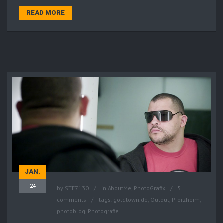
READ MORE
JAN.
24
by
STE7130
in
AboutMe
,
PhotoGrafix
5
comments
tags:
goldtown.de
,
Output
,
Pforzheim
,
photoblog
,
Photografie