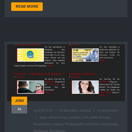
READ MORE
JUNI
06
by
STE7130
in
AboutMe
,
Output
6 comments
tags:
advertising
,
creative
,
CSS
,
dark
,
Design
,
inspiration
,
Output
,
Photografie
,
portfolio
,
webdesign
,
Werbung
,
Wordpress