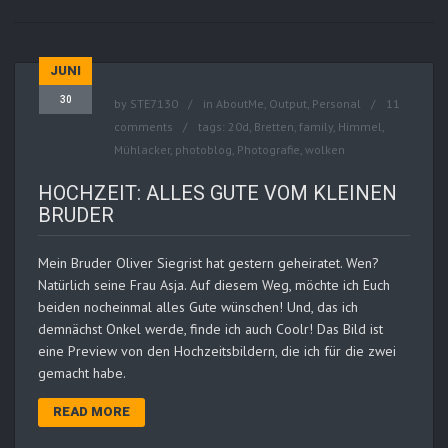
JUNI
30
by
STE7130
in
AboutMe
,
Output
,
Personal
11
comments
tags:
20d
,
Bretten
,
family
,
Himmel
,
Mühlacker
,
photoblog
,
Photografie
,
wolken
HOCHZEIT: ALLES GUTE VOM KLEINEN
BRUDER
Mein Bruder Oliver Siegrist hat gestern geheiratet. Wen?
Natürlich seine Frau Asja. Auf diesem Weg, möchte ich Euch
beiden nocheinmal alles Gute wünschen! Und, das ich
demnächst Onkel werde, finde ich auch Coolr! Das Bild ist
eine Preview von den Hochzeitsbildern, die ich für die zwei
gemacht habe.
READ MORE