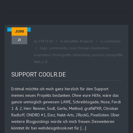
JUNI
21
by
STE7130
in
AboutMe
,
Projects
6 comments
tags:
community
,
coolr
,
Design
,
illustration
,
inspiration
,
Photografie
,
photoshop
,
pictures
,
typografie
,
Web_2.0
SUPPORT COOLR.DE
Erstmal möchte ich mich ganz herzlich für den Support
meines neues Projekts bedanken. Ohne eure Hilfe, wäre das
ganze unmöglich gewesen: LAWE, Schreiblogade, Nose, Ferdi
1 & 2, Herr Renner, Sodl, Gerks, Method, grafikPXR, Christian
Radloff, ONDRO #1, Elez, Nakit-Arts, 2RockG, Pixellisten. Über
weitere Blogpostings würde ich mich freuen. Desweiteren
könntet ihr bei webdesignbook.net für […]