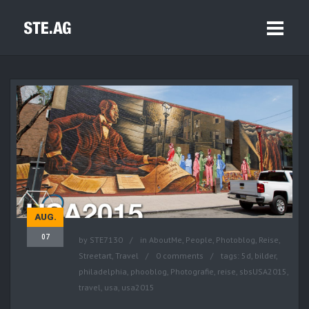
AUG.
07
by
STE7130
in
AboutMe
,
People
,
Photoblog
,
Reise
,
Streetart
,
Travel
0 comments
tags:
5d
,
bilder
,
philadelphia
,
phooblog
,
Photografie
,
reise
,
sbsUSA2015
,
travel
,
usa
,
usa2015