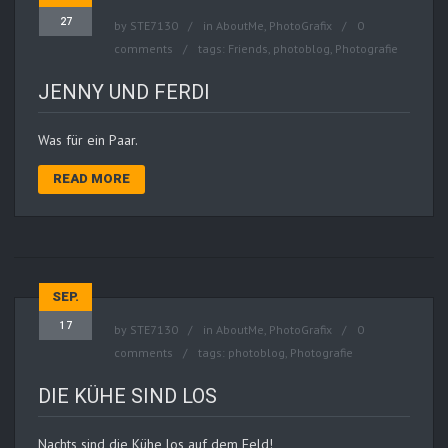
27
by
STE7130
in
AboutMe
,
PhotoGrafix
0
comments
tags:
Friends
,
photoblog
,
Photografie
JENNY UND FERDI
Was für ein Paar.
READ MORE
SEP.
17
by
STE7130
in
AboutMe
,
PhotoGrafix
0
comments
tags:
photoblog
,
Photografie
DIE KÜHE SIND LOS
Nachts sind die Kühe los auf dem Feld!