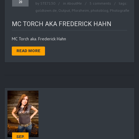
20
by
STE7130
in
AboutMe
5 comments
tags:
goldtown.de
,
Output
,
Pforzheim
,
photoblog
,
Photografie
MC TORCH AKA FREDERICK HAHN
MC Torch aka. Frederick Hahn
READ MORE
SEP.