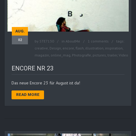
AUG.
02
by
STE7130
in
AboutMe
1 comments
tags:
creative
,
Design
,
encore
,
flash
,
illustration
,
inspiration
,
magazin
,
online_mag
,
Photografie
,
pictures
,
trailer
,
Video
ENCORE NR 23
Das neue Encore 23 für August ist da!
READ MORE