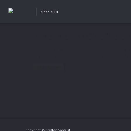
since 2001
SEP.
20
by
STE7130
in
AboutMe
,
Personal
0 co
VIERTER TAG – KITTERY OUTLETS 
Ich schreibe diese Zeilen von der Veranda, des „Treeho
Fox Run Mall. Kaffee tanken und eine Kleinigkeit zu Ess
READ MORE
Copyright © Steffen Siegrist