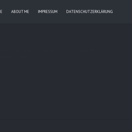
IE
ABOUT ME
IMPRESSUM
DATENSCHUTZERKLÄRUNG
unterwegs gewesen. Aus dem Motel raus und rein in die
Kittery Outlets. […]