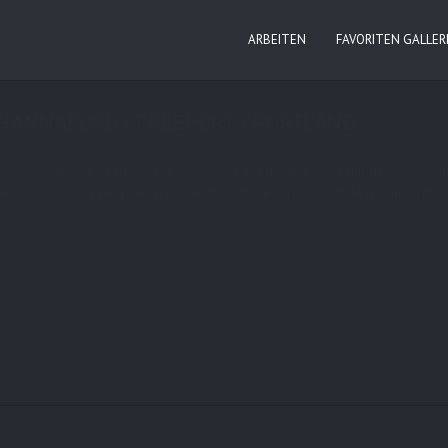
ARBEITEN
FAVORITEN GALLER
mments
tags:
llbeand
,
maine
,
mainestream
,
portland
,
travel
,
usa2012
/ HANNAFORD / FREEPORT / PORTLAND
use“ in Portland. Gestern sind wir wieder ein ganzes Stück mit dem Jeep 
en. Window Shopping und dann weiter auf die Straße nach Maine in Richtung 