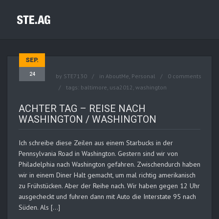
SEP.
24
by
STE7130
in
AboutMe
,
Personal
0 comments
tags:
baltimore
,
usa2012
,
washington
ACHTER TAG – REISE NACH
WASHINGTON / WASHINGTON
Ich schreibe diese Zeilen aus einem Starbucks in der
Pennsylvania Road in Washington. Gestern sind wir von
Philadelphia nach Washington gefahren. Zwischendurch haben
wir in einem Diner Halt gemacht, um mal richtig amerikanisch
zu Frühstücken. Aber der Reihe nach. Wir haben gegen 12 Uhr
ausgecheckt und fuhren dann mit Auto die Interstate 95 nach
Süden. Als […]